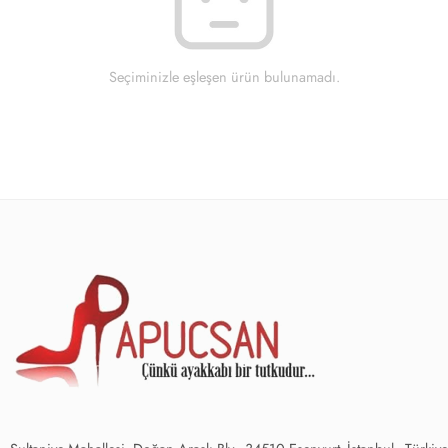
Seçiminizle eşleşen ürün bulunamadı.