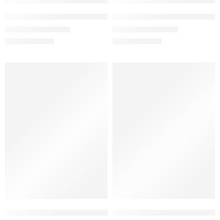
Papucsan Krem Desen Gizli Topuk Kadın Spor Ayakkabı
Papucsan Siyah Gümüş Mat Gizl
1.200,00
₺
1.200,00
₺
1.490,00
₺
1.490,00
₺
YENİ SEZON
YENİ SEZON
Papucsan Beyaz Beta/Gümüş Desen Gizli Topuk Kadın Spor Aya
Papucsan Beyaz Flash Gizli Top