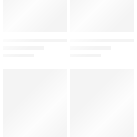
Papucsan Lina Gold Sim Gri Gizli Topuk Kadın Spor Ayakkabı
Papucsan Gümüş Gizli Topuk Ka
1.200,00
₺
1.200,00
₺
1.490,00
₺
1.490,00
₺
YENİ SEZON
YENİ SEZON