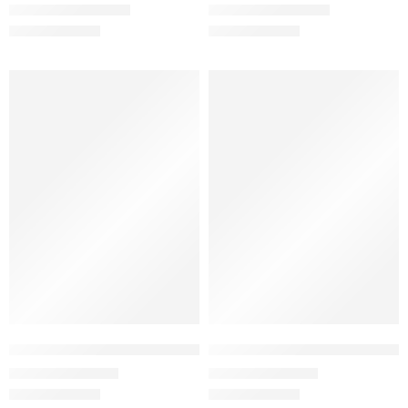
1.200,00
₺
1.200,00
₺
1.490,00
₺
1.490,00
₺
YENİ SEZON
YENİ SEZON
Papucsan Ten Mat Sim Çizgi Kadın Spor Ayakkabı
Papucsan Beyaz Mat Sim Çizgi 
990,00
₺
990,00
₺
1.290,00
₺
1.290,00
₺