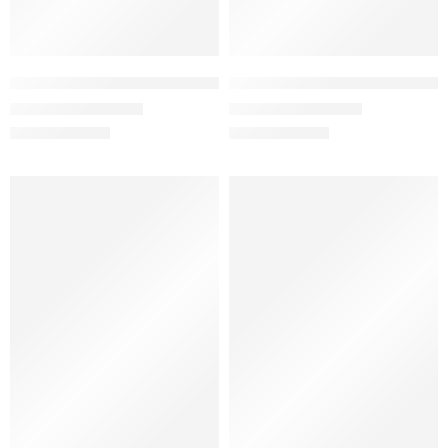
Papucsan Orya Beyaz Desen Gizli Topuk Kadın Spor Ayakkabı
Papucsan Siyah Simli Gizli Top
1.200,00
₺
1.200,00
₺
1.490,00
₺
1.490,00
₺
YENİ SEZON
YENİ SEZON