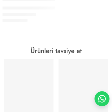
Papucsan Zebra Gizli Topuk Kadın Spor Ayakkabı
1.200,00
₺
1.490,00
₺
Ürünleri tavsiye et
YENİ SEZON
YENİ SEZON