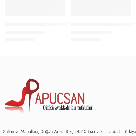
Papucsan Beyaz Beta/Gümüş Desen Gizli Topuk Kadın Spor Aya
Papucsan Beyaz Flash Gizli To
1.200,00
₺
1.200,00
₺
1.490,00
₺
1.490,00
₺
Sultaniye Mahallesi, Doğan Araslı Blv., 34510 Esenyurt- İstanbul - Türkiye