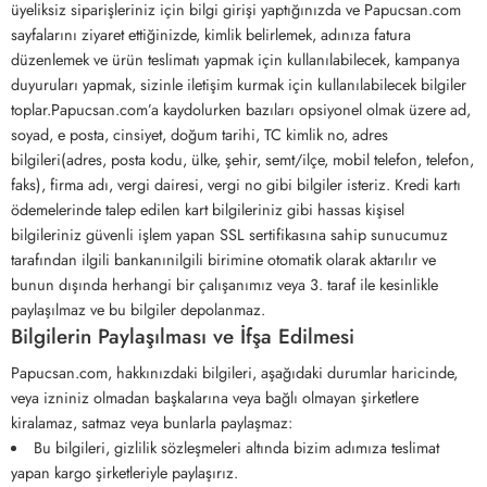
üyeliksiz siparişleriniz için bilgi girişi yaptığınızda ve Papucsan.com
sayfalarını ziyaret ettiğinizde, kimlik belirlemek, adınıza fatura
düzenlemek ve ürün teslimatı yapmak için kullanılabilecek, kampanya
duyuruları yapmak, sizinle iletişim kurmak için kullanılabilecek bilgiler
toplar.Papucsan.com’a kaydolurken bazıları opsiyonel olmak üzere ad,
soyad, e posta, cinsiyet, doğum tarihi, TC kimlik no, adres
bilgileri(adres, posta kodu, ülke, şehir, semt/ilçe, mobil telefon, telefon,
faks), firma adı, vergi dairesi, vergi no gibi bilgiler isteriz. Kredi kartı
ödemelerinde talep edilen kart bilgileriniz gibi hassas kişisel
bilgileriniz güvenli işlem yapan SSL sertifikasına sahip sunucumuz
tarafından ilgili bankanınilgili birimine otomatik olarak aktarılır ve
bunun dışında herhangi bir çalışanımız veya 3. taraf ile kesinlikle
paylaşılmaz ve bu bilgiler depolanmaz.
Bilgilerin Paylaşılması ve İfşa Edilmesi
Papucsan.com, hakkınızdaki bilgileri, aşağıdaki durumlar haricinde,
veya izniniz olmadan başkalarına veya bağlı olmayan şirketlere
kiralamaz, satmaz veya bunlarla paylaşmaz:
Bu bilgileri, gizlilik sözleşmeleri altında bizim adımıza teslimat
yapan kargo şirketleriyle paylaşırız.