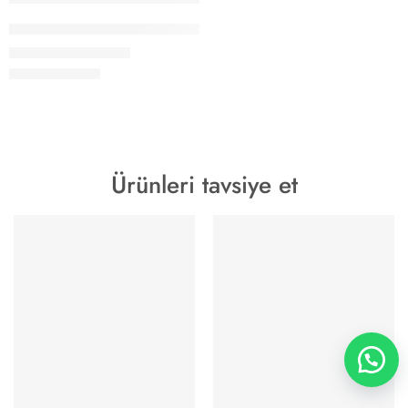
Papucsan Zebra Gizli Topuk Kadın Spor Ayakkabı
1.200,00
₺
1.490,00
₺
Ürünleri tavsiye et
YENİ SEZON
YENİ SEZON