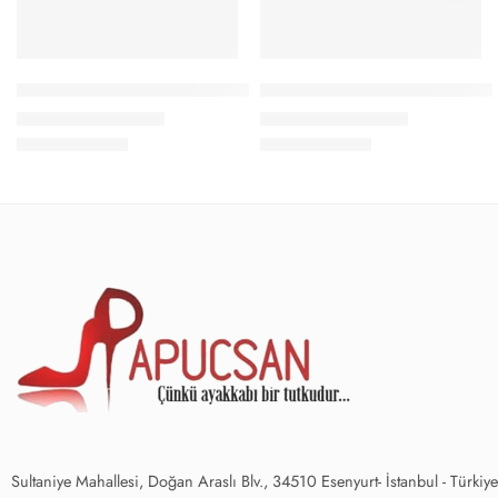
Papucsan Beyaz Beta/Gümüş Desen Gizli Topuk Kadın Spor Aya
Papucsan Beyaz Flash Gizli To
1.200,00
₺
1.200,00
₺
1.490,00
₺
1.490,00
₺
Sultaniye Mahallesi, Doğan Araslı Blv., 34510 Esenyurt- İstanbul - Türkiye