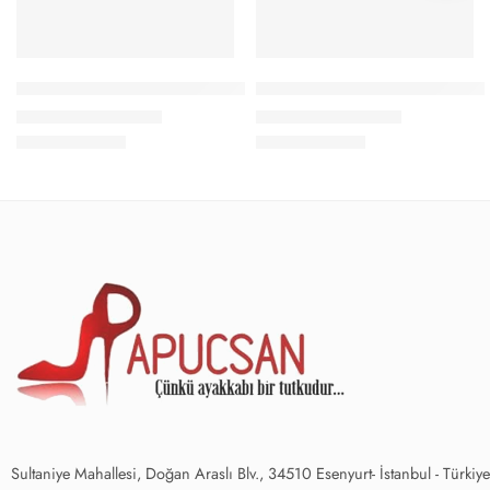
Papucsan Beyaz Beta/Gümüş Desen Gizli Topuk Kadın Spor Aya
Papucsan Beyaz Flash Gizli To
1.200,00
₺
1.200,00
₺
1.490,00
₺
1.490,00
₺
Sultaniye Mahallesi, Doğan Araslı Blv., 34510 Esenyurt- İstanbul - Türkiye