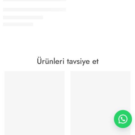
Papucsan Zebra Gizli Topuk Kadın Spor Ayakkabı
1.200,00
₺
1.490,00
₺
Ürünleri tavsiye et
YENİ SEZON
YENİ SEZON